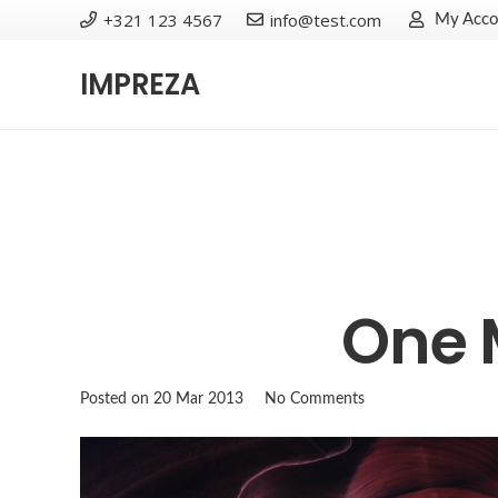
+321 123 4567
info@test.com
My Acco
IMPREZA
One 
Posted on
20 Mar 2013
No Comments