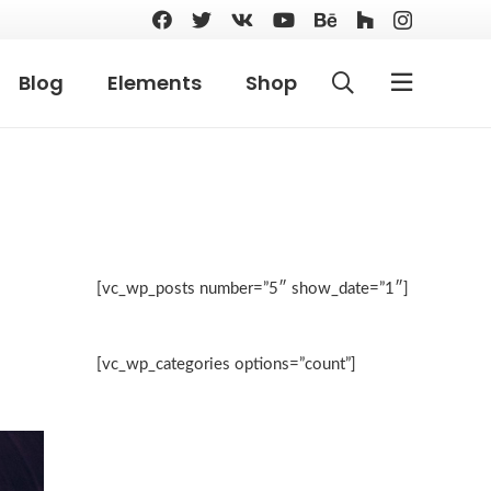
Blog
Elements
Shop
[vc_wp_posts number=”5″ show_date=”1″]
[vc_wp_categories options=”count”]