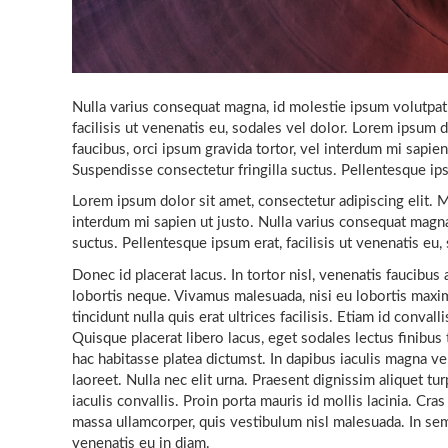
Nulla varius consequat magna, id molestie ipsum volutpat 
facilisis ut venenatis eu, sodales vel dolor. Lorem ipsum do
faucibus, orci ipsum gravida tortor, vel interdum mi sapie
Suspendisse consectetur fringilla suctus. Pellentesque ipsu
Lorem ipsum dolor sit amet, consectetur adipiscing elit. Mo
interdum mi sapien ut justo. Nulla varius consequat magna
suctus. Pellentesque ipsum erat, facilisis ut venenatis eu,
Donec id placerat lacus. In tortor nisl, venenatis faucibus
lobortis neque. Vivamus malesuada, nisi eu lobortis maxim
tincidunt nulla quis erat ultrices facilisis. Etiam id conv
Quisque placerat libero lacus, eget sodales lectus finibus 
hac habitasse platea dictumst. In dapibus iaculis magna ve
laoreet. Nulla nec elit urna. Praesent dignissim aliquet tur
iaculis convallis. Proin porta mauris id mollis lacinia. Cra
massa ullamcorper, quis vestibulum nisl malesuada. In sempe
venenatis eu in diam.