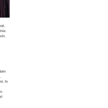
at,
inia
uis.
 Nam
.
mi. In
en
el