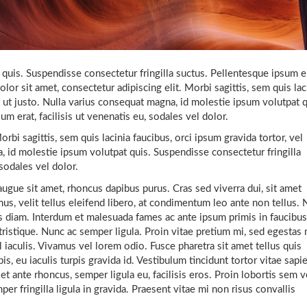
quis. Suspendisse consectetur fringilla suctus. Pellentesque ipsum er
lor sit amet, consectetur adipiscing elit. Morbi sagittis, sem quis lac
n ut justo. Nulla varius consequat magna, id molestie ipsum volutpat q
m erat, facilisis ut venenatis eu, sodales vel dolor.
rbi sagittis, sem quis lacinia faucibus, orci ipsum gravida tortor, vel
, id molestie ipsum volutpat quis. Suspendisse consectetur fringilla
 sodales vel dolor.
 augue sit amet, rhoncus dapibus purus. Cras sed viverra dui, sit amet
us, velit tellus eleifend libero, at condimentum leo ante non tellus.
allis diam. Interdum et malesuada fames ac ante ipsum primis in faucibus
tristique. Nunc ac semper ligula. Proin vitae pretium mi, sed egestas 
l iaculis. Vivamus vel lorem odio. Fusce pharetra sit amet tellus quis
pis, eu iaculis turpis gravida id. Vestibulum tincidunt tortor vitae sapi
s et ante rhoncus, semper ligula eu, facilisis eros. Proin lobortis sem v
r fringilla ligula in gravida. Praesent vitae mi non risus convallis