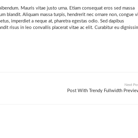
 bibendum. Mauris vitae justo urna. Etiam consequat eros sed massa
um blandit. Aliquam massa turpis, hendrerit nec ornare non, congue v
tus, imperdiet a neque at, pharetra egestas odio. Sed dapibus
it risus in leo convallis placerat vitae ac elit. Curabitur eu dignissi
Next Po
Post With Trendy Fullwidth Previ